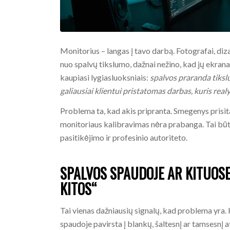
Monitorius – langas į tavo darbą. Fotografai, dizai
nuo spalvų tikslumo, dažnai nežino, kad jų ekrana
kaupiasi lygiasluoksniais:
spalvos praranda tiksl
galiausiai klientui pristatomas darbas, kuris real
Problema ta, kad akis pripranta. Smegenys prisi
monitoriaus kalibravimas nėra prabanga. Tai būtin
pasitikėjimo ir profesinio autoriteto.
SPALVOS SPAUDOJE AR KITUOSE
KITOS“
Tai vienas dažniausių signalų, kad problema yra. 
spaudoje pavirsta į blankų, šaltesnį ar tamsesnį a