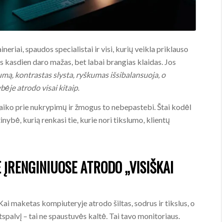
neriai, spaudos specialistai ir visi, kurių veikla priklauso
s kasdien daro mažas, bet labai brangias klaidas. Jos
umą, kontrastas slysta, ryškumas išsibalansuoja, o
ybėje atrodo visai kitaip
.
taiko prie nukrypimų ir žmogus to nebepastebi. Štai kodėl
ybė, kurią renkasi tie, kurie nori tikslumo, klientų
 ĮRENGINIUOSE ATRODO „VISIŠKAI
Kai maketas kompiuteryje atrodo šiltas, sodrus ir tikslus, o
tspalvį – tai ne spaustuvės kaltė. Tai tavo monitoriaus.