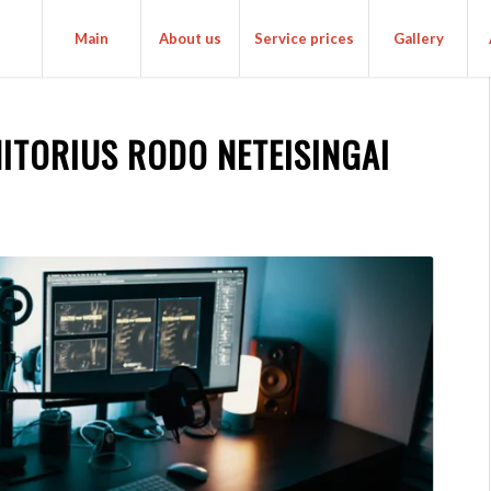
Main
About us
Service prices
Gallery
NITORIUS RODO NETEISINGAI