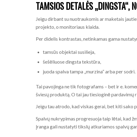
TAMSIOS DETALĖS „DINGSTA“,
Jeigu dirbant su nuotraukomis ar maketais jauties
projekto, o monitoriaus klaida.
Per didelis kontrastas, netinkamas gama nustatym
tamsūs objektai susilieja,
šešėliuose dingsta tekstūra,
juoda spalva tampa „murzina“ arba per sodri.
Tai pavojinga ne tik fotografams – bet ir e. komer
šviesų produktą. O tai jau tiesioginė pardavimų r
Jeigu tau atrodo, kad viskas gerai, bet kiti sako p
Spalvų nukrypimas progresuoja taip lėtai, kad ž
įranga gali nustatyti tikslų atkuriamos spalvų gam