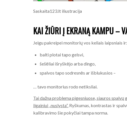
Saskaita123.lt iliustracija
KAI ŽIŪRI Į EKRANĄ KAMPU – V
Jeigu pakreipei monitorių vos keliais laipsniais ir
balti plotai tapo gelsvi,
šešėliai išryškėjo arba dingo,
spalvos tapo sodresnės ar išblukusios –
… tavo monitorius rodo netiksliai.
Tai dažna problema pigesniuose, siauros spalvų 
ilgainiui „nuslysta“.
Ryškumas, kontrastas ir spalvų
kalibravimo šie pokyčiai tampa norma.