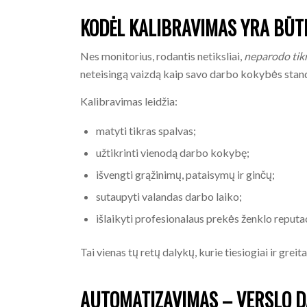
KODĖL KALIBRAVIMAS YRA BŪT
Nes monitorius, rodantis netiksliai,
neparodo tik
neteisingą vaizdą kaip savo darbo kokybės stan
Kalibravimas leidžia:
matyti tikras spalvas;
užtikrinti vienodą darbo kokybę;
išvengti grąžinimų, pataisymų ir ginčų;
sutaupyti valandas darbo laiko;
išlaikyti profesionalaus prekės ženklo reputac
Tai vienas tų retų dalykų, kurie tiesiogiai ir greit
AUTOMATIZAVIMAS – VERSLO D