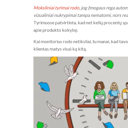
Moksliniai tyrimai rodo
, jog žmogaus rega automa
vizualiniai nukrypimai tampa nematomi, nors reali
Tyrimuose patvirtinta, kad net kelių procentų sp
apie produkto kokybę.
Kai monitorius rodo netiksliai, tu manai, kad tav
klientas matys visai ką kitą.