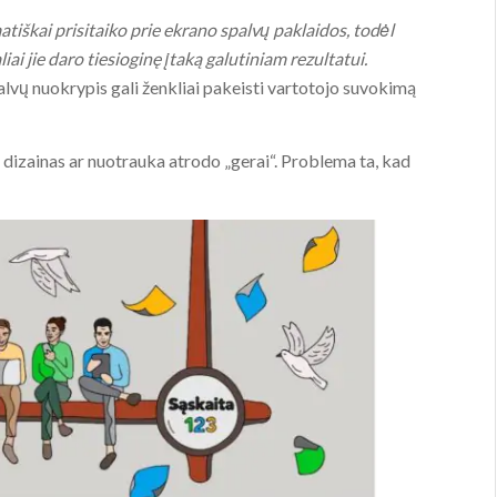
tiškai prisitaiko prie ekrano spalvų paklaidos, todėl
ai jie daro tiesioginę įtaką galutiniam rezultatui.
alvų nuokrypis gali ženkliai pakeisti vartotojo suvokimą
o dizainas ar nuotrauka atrodo „gerai“. Problema ta, kad