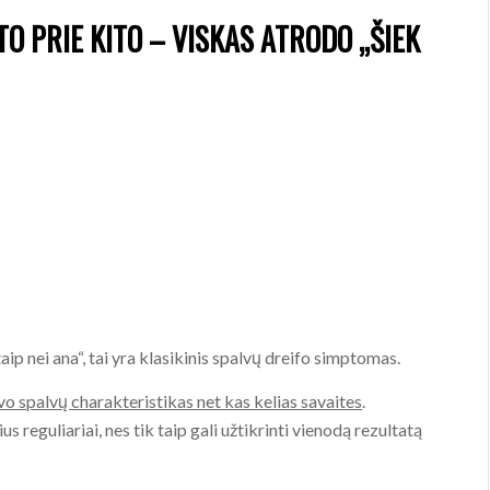
TO PRIE KITO – VISKAS ATRODO „ŠIEK
taip nei ana“, tai yra klasikinis spalvų dreifo simptomas.
vo spalvų charakteristikas net kas kelias savaites
.
us reguliariai, nes tik taip gali užtikrinti vienodą rezultatą