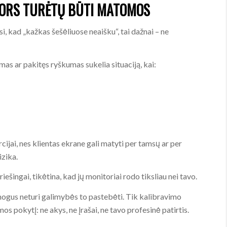
 NORS TURĖTŲ BŪTI MATOMOS
i, kad „kažkas šešėliuose neaišku“, tai dažnai – ne
as ar pakitęs ryškumas sukelia situaciją, kai:
cijai, nes klientas ekrane gali matyti per tamsų ar per
izika.
riešingai, tikėtina, kad jų monitoriai rodo tiksliau nei tavo.
mogus neturi galimybės to pastebėti. Tik kalibravimo
os pokytį: ne akys, ne įrašai, ne tavo profesinė patirtis.