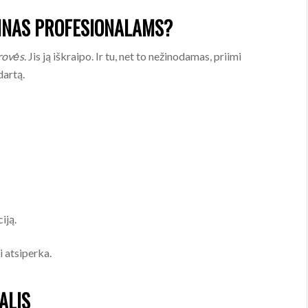
INAS PROFESIONALAMS?
rovės
. Jis ją iškraipo. Ir tu, net to nežinodamas, priimi
dartą.
iją.
ai atsiperka.
ALIS