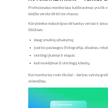
Profesionalus monitoriaus kalibravimas yra tik vi
leidžia verslui dirbti be chaoso.
Kūrybinėse industrijose dirbantys verslai ir laisv
iššūkiais:
daug smulkių užsakymų;
įvairios paslaugos (fotografija, dizainas, ret
skirtingi įkainiai ir etapai;
keli mokėjimai iš skirtingų klientų.
Kai monitorius rodo tiksliai – darbas vyksta greič
sklandžiau.