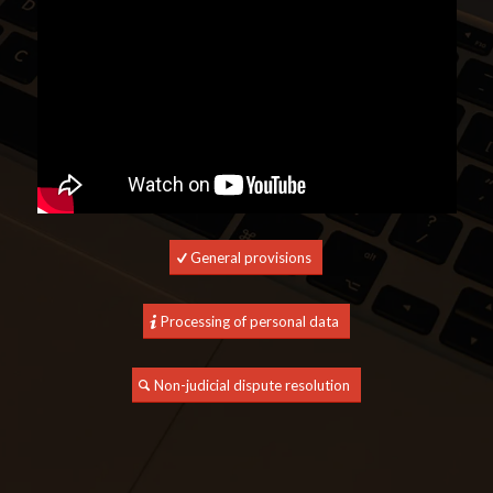
General provisions
Processing of personal data
Non-judicial dispute resolution