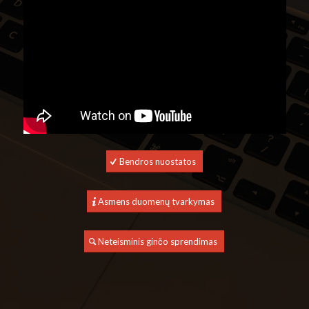
Bendros nuostatos
Asmens duomenų tvarkymas
Neteisminis ginčo sprendimas