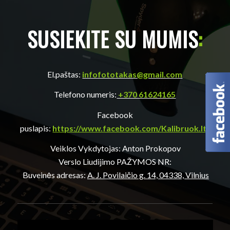
SUSIEKITE SU MUMIS
:
El.paštas:
infofototakas@gmail.com
Telefono numeris:
+370 61624165
Facebook
puslapis:
https://www.facebook.com/Kalibruok.lt/
Veiklos Vykdytojas: Anton Prokopov
Verslo Liudijimo PAŽYMOS NR:
Buveinės adresas:
A. J. Povilaičio g. 14, 04338, Vilnius