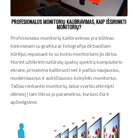
PROFESIONALUS MONITORIŲ KALIBRAVIMAS, KAIP IŠSIRINKTI
MONITORIŲ?
Profesionalus monitorių kalibravimas yra būtinas
kiekvienam su grafika ar fotografija dirbančiam
kūrėjui, nepaisant to su kokiu monitoriumi jis dirba.
Norint užtikrinti natūralų spalvų spektrą kompiuterio
ekrane, privaloma kalibruoti net ir pačius naujausius,
moderniausius ir aukščiausios kokybės monitorius.
Tačiau renkantis monitorių, labai svarbu atkreipti
dėmesį į tam tikrus jo parametrus, kuriuos čia ir
apžvelgsime.