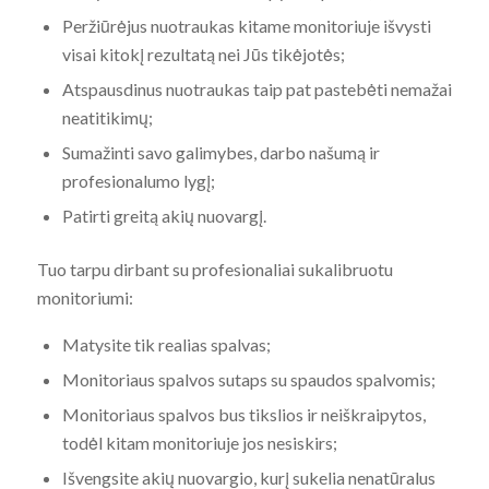
Peržiūrėjus nuotraukas kitame monitoriuje išvysti
visai kitokį rezultatą nei Jūs tikėjotės;
Atspausdinus nuotraukas taip pat pastebėti nemažai
neatitikimų;
Sumažinti savo galimybes, darbo našumą ir
profesionalumo lygį;
Patirti greitą akių nuovargį.
Tuo tarpu dirbant su profesionaliai sukalibruotu
monitoriumi:
Matysite tik realias spalvas;
Monitoriaus spalvos sutaps su spaudos spalvomis;
Monitoriaus spalvos bus tikslios ir neiškraipytos,
todėl kitam monitoriuje jos nesiskirs;
Išvengsite akių nuovargio, kurį sukelia nenatūralus