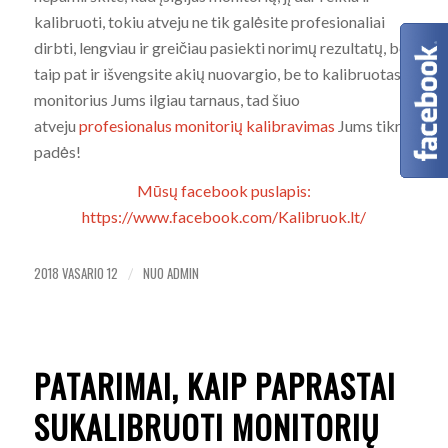
kalibruoti, tokiu atveju ne tik galėsite profesionaliai
dirbti, lengviau ir greičiau pasiekti norimų rezultatų, bet
taip pat ir išvengsite akių nuovargio, be to kalibruotas
monitorius Jums ilgiau tarnaus, tad šiuo
atveju
profesionalus monitorių kalibravimas
Jums tikrai
padės!
Mūsų facebook puslapis:
https://www.facebook.com/Kalibruok.lt/
2018 VASARIO 12
NUO
ADMIN
/
PATARIMAI, KAIP PAPRASTAI
SUKALIBRUOTI MONITORIŲ