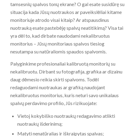
tamsesnių spalvos tonų ekrane? O gal esate susidūrę su
situacija kada Jūsų nuotraukos ar paveikslėliai kitame
monitoriuje atrodo visai kitaip? Ar atspausdinus
nuotrauką esate pastebėję spalvų neatitikimą? Visa tai
yra dėl to, kad dirbate naudodami nekalibruotus
monitorius – Jūsų monitoriaus spalvos tiesiog
nesutampa su natūraliomis spaudos spalvomis.
Palyginkime profesionaliai kalibruotą monitorių su
nekalibruotu. Dirbant su fotografija, grafika ar dizainu
daug dėmesio reikia skirti spalvoms. Todėl
redaguodami nuotraukas ar grafiką naudojant
nekalibruotus monitorius, kuris neturi savo unikalaus
spalvų perdavimo profilio, Jūs rizikuojate:
Vietoj kokybiško nuotraukų redagavimo atlikti
nuotraukų išderinimą;
Matyti nenatūralias ir iškraipytas spalvas;