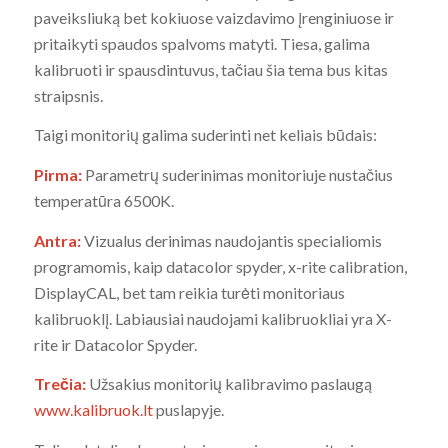
paveiksliuką bet kokiuose vaizdavimo įrenginiuose ir
pritaikyti spaudos spalvoms matyti. Tiesa, galima
kalibruoti ir spausdintuvus, tačiau šia tema bus kitas
straipsnis.
Taigi monitorių galima suderinti net keliais būdais:
Pirma:
Parametrų suderinimas monitoriuje nustačius
temperatūra 6500K.
Antra:
Vizualus derinimas naudojantis specialiomis
programomis, kaip datacolor spyder, x-rite calibration,
DisplayCAL, bet tam reikia turėti monitoriaus
kalibruoklį. Labiausiai naudojami kalibruokliai yra X-
rite ir Datacolor Spyder.
Trečia:
Užsakius monitorių kalibravimo paslaugą
www.kalibruok.lt
puslapyje.