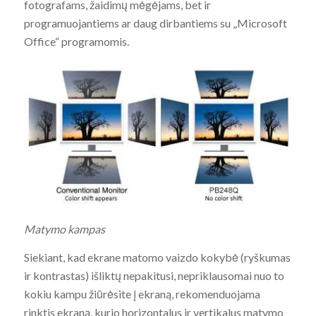
fotografams, žaidimų mėgėjams, bet ir
programuojantiems ar daug dirbantiems su „Microsoft
Office“ programomis.
Matymo kampas
Siekiant, kad ekrane matomo vaizdo kokybė (ryškumas
ir kontrastas) išliktų nepakitusi, nepriklausomai nuo to
kokiu kampu žiūrėsite į ekraną, rekomenduojama
rinktis ekraną, kurio horizontalus ir vertikalus matymo