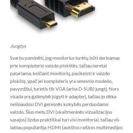
Jungtys
Svarbu paminėti, jog monitorius turėtų būti derinamas
prie kompiuterio vaizdo plokštės, tačiau neretai
patariama, keičiant monitorių, pasikeisti ir vaizdo
plokštę, ypač jei kompiuteris yra senesnio modelio,
pavyzdžiui, turintis tik VGA (arba D-SUB) jungtį. Nors
visada yra galimybė įsigyti ir adapterį, tačiau jo dėka
neišnaudosi DVI geresnės kokybės perduodamo
vaizdo. Šiuo metu DVI (skaitmeninės vizualizacijos
sąsajos) lizdus praktiškai turi visi monitoriai, tačiau vis
labiau populiarėja HDMI (aukštos raiškos multimedijos