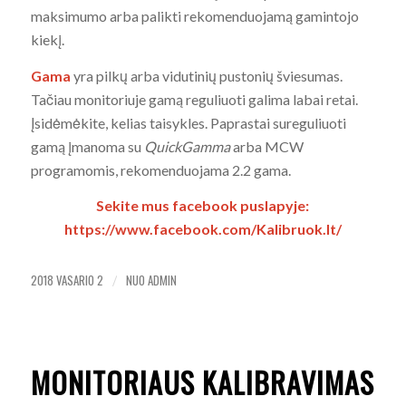
maksimumo arba palikti rekomenduojamą gamintojo
kiekį.
Gama
yra pilkų arba vidutinių pustonių šviesumas.
Tačiau monitoriuje gamą reguliuoti galima labai retai.
Įsidėmėkite, kelias taisykles. Paprastai sureguliuoti
gamą įmanoma su
QuickGamma
arba MCW
programomis, rekomenduojama 2.2 gama.
Sekite mus facebook puslapyje:
https://www.facebook.com/Kalibruok.lt/
2018 VASARIO 2
NUO
ADMIN
/
MONITORIAUS KALIBRAVIMAS