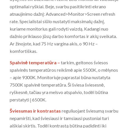
optimaliai ryškiai. Beje, svarbu pasitikrinti ekrano
atnaujinimo dažnį: Advanced>Monitor>Screen refresh
rate. Specialistai siūlo nustatyti maksimalų dažnį,
kuriame monitorius gali rodyti vaizdą. Kadangi nuo
dažnio priklauso jūsų darbo komfortas ir akių sveikata.
Ar žinojote, kad 75 Hz vargina akis, o 90 Hz –
komfortiškas.
Spalvinė temperatūra –
tarkim, geltonos šviesos
spalvinės temperatūros reikšmė apie 5500K, o mėlynos
– apie 9300K. Monitoriuje paprastai būna nustatyta
7500K spalvinė temperatūra. Ši šviesa šviesesnė,
ryškesnė, tačiau yra melsvo atspalvio, todėl būtina
perstatyti į 6500K.
Šviesumas ir kontrastas
reguliuojant šviesumą svarbu
nepamiršti, kad šviesiausi ir tamsiausi pustoniai turi
aiškiai skirtis. Todėl kontrastą būtina padidinti iki