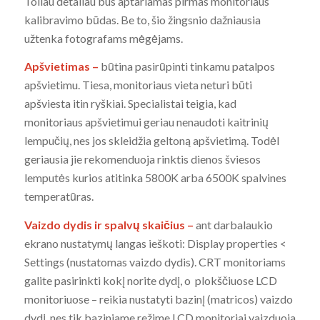
Toliau detaliau bus aptariamas pirmas monitoriaus
kalibravimo būdas. Be to, šio žingsnio dažniausia
užtenka fotografams mėgėjams.
Apšvietimas –
būtina pasirūpinti tinkamu patalpos
apšvietimu. Tiesa, monitoriaus vieta neturi būti
apšviesta itin ryškiai. Specialistai teigia, kad
monitoriaus apšvietimui geriau nenaudoti kaitrinių
lempučių, nes jos skleidžia geltoną apšvietimą. Todėl
geriausia jie rekomenduoja rinktis dienos šviesos
lemputės kurios atitinka 5800K arba 6500K spalvines
temperatūras.
Vaizdo dydis ir spalvų skaičius –
ant darbalaukio
ekrano nustatymų langas ieškoti: Display properties <
Settings (nustatomas vaizdo dydis). CRT monitoriams
galite pasirinkti kokį norite dydį, o plokščiuose LCD
monitoriuose – reikia nustatyti bazinį (matricos) vaizdo
dydį, nes tik baziniame režime LCD monitoriai vaizduoja