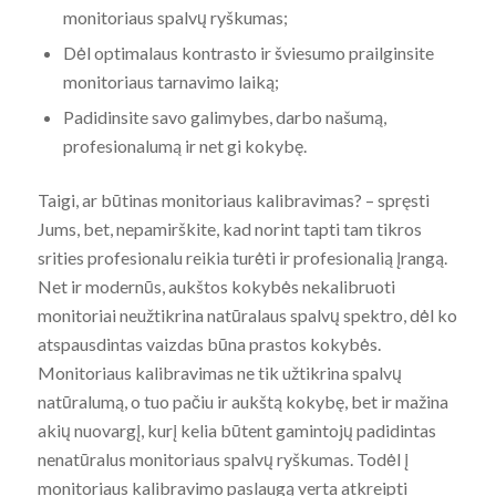
monitoriaus spalvų ryškumas;
Dėl optimalaus kontrasto ir šviesumo prailginsite
monitoriaus tarnavimo laiką;
Padidinsite savo galimybes, darbo našumą,
profesionalumą ir net gi kokybę.
Taigi, ar būtinas monitoriaus kalibravimas? – spręsti
Jums, bet, nepamirškite, kad norint tapti tam tikros
srities profesionalu reikia turėti ir profesionalią įrangą.
Net ir modernūs, aukštos kokybės nekalibruoti
monitoriai neužtikrina natūralaus spalvų spektro, dėl ko
atspausdintas vaizdas būna prastos kokybės.
Monitoriaus kalibravimas ne tik užtikrina spalvų
natūralumą, o tuo pačiu ir aukštą kokybę, bet ir mažina
akių nuovargį, kurį kelia būtent gamintojų padidintas
nenatūralus monitoriaus spalvų ryškumas. Todėl į
monitoriaus kalibravimo paslaugą verta atkreipti