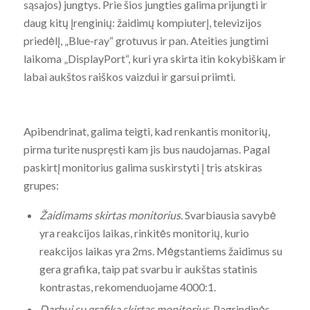
sąsajos) jungtys. Prie šios jungties galima prijungti ir
daug kitų įrenginių: žaidimų kompiuterį, televizijos
priedėlį, „Blue-ray“ grotuvus ir pan. Ateities jungtimi
laikoma „DisplayPort“, kuri yra skirta itin kokybiškam ir
labai aukštos raiškos vaizdui ir garsui priimti.
Apibendrinat, galima teigti, kad renkantis monitorių,
pirma turite nuspręsti kam jis bus naudojamas. Pagal
paskirtį monitorius galima suskirstyti į tris atskiras
grupes:
Žaidimams skirtas monitorius.
Svarbiausia savybė
yra reakcijos laikas, rinkitės monitorių, kurio
reakcijos laikas yra 2ms. Mėgstantiems žaidimus su
gera grafika, taip pat svarbu ir aukštas statinis
kontrastas, rekomenduojame 4000:1.
Darbui su grafika skirtas monitorius.
Pagrindinės