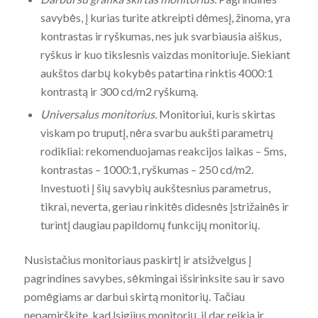
savybės, į kurias turite atkreipti dėmesį, žinoma, yra
kontrastas ir ryškumas, nes juk svarbiausia aiškus,
ryškus ir kuo tikslesnis vaizdas monitoriuje. Siekiant
aukštos darbų kokybės patartina rinktis 4000:1
kontrastą ir 300 cd/m2 ryškumą.
Universalus monitorius.
Monitoriui, kuris skirtas
viskam po truputį, nėra svarbu aukšti parametrų
rodikliai: rekomenduojamas reakcijos laikas – 5ms,
kontrastas – 1000:1, ryškumas – 250 cd/m2.
Investuoti į šių savybių aukštesnius parametrus,
tikrai, neverta, geriau rinkitės didesnės įstrižainės ir
turintį daugiau papildomų funkcijų monitorių.
Nusistačius monitoriaus paskirtį ir atsižvelgus į
pagrindines savybes, sėkmingai išsirinksite sau ir savo
pomėgiams ar darbui skirtą monitorių. Tačiau
nepamirškite, kad įsigijus monitorių, jį dar reikia ir