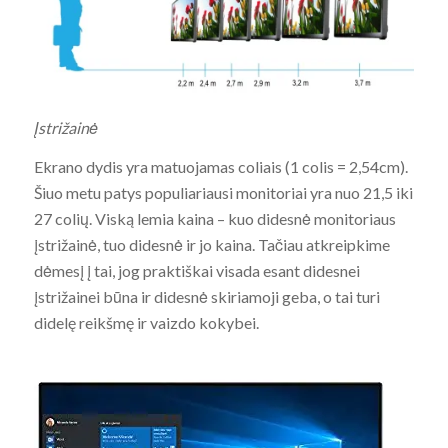
Įstrižainė
Ekrano dydis yra matuojamas coliais (1 colis = 2,54cm).
Šiuo metu patys populiariausi monitoriai yra nuo 21,5 iki
27 colių. Viską lemia kaina – kuo didesnė monitoriaus
įstrižainė, tuo didesnė ir jo kaina. Tačiau atkreipkime
dėmesį į tai, jog praktiškai visada esant didesnei
įstrižainei būna ir didesnė skiriamoji geba, o tai turi
didelę reikšmę ir vaizdo kokybei.