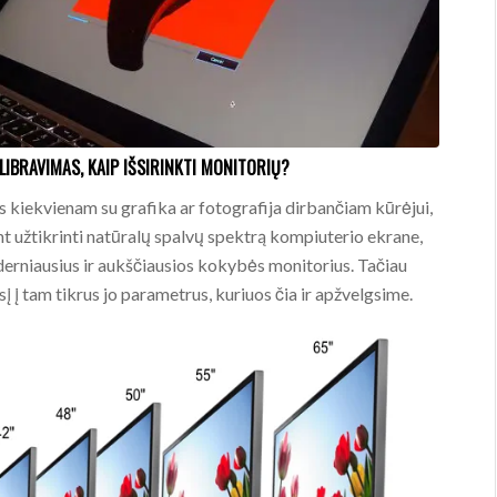
IBRAVIMAS, KAIP IŠSIRINKTI MONITORIŲ?
 kiekvienam su grafika ar fotografija dirbančiam kūrėjui,
nt užtikrinti natūralų spalvų spektrą kompiuterio ekrane,
oderniausius ir aukščiausios kokybės monitorius. Tačiau
į į tam tikrus jo parametrus, kuriuos čia ir apžvelgsime.