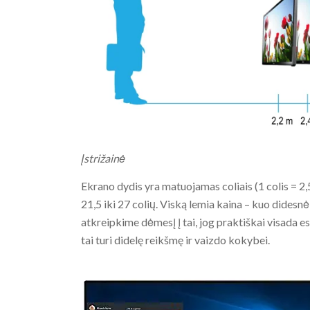
Įstrižainė
Ekrano dydis yra matuojamas coliais (1 colis = 2
21,5 iki 27 colių. Viską lemia kaina – kuo didesnė 
atkreipkime dėmesį į tai, jog praktiškai visada es
tai turi didelę reikšmę ir vaizdo kokybei.