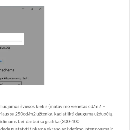
liuojamos šviesos kiekis (matavimo vienetas cd/m2 –
riaus su 250cd/m2 užtenka, kad atlikti daugumą užduočių,
idimams bei darbui su grafika (300-400
adeda nustatyti tinkamą ekrano apšvietimo intensyvumą ir