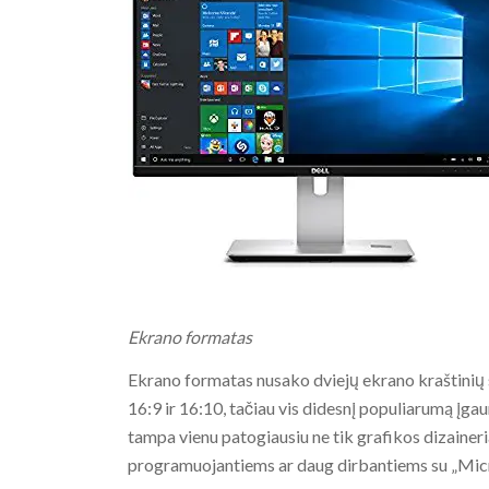
Ekrano formatas
Ekrano formatas nusako dviejų ekrano kraštinių 
16:9 ir 16:10, tačiau vis didesnį populiarumą įga
tampa vienu patogiausiu ne tik grafikos dizaine
programuojantiems ar daug dirbantiems su „Mic