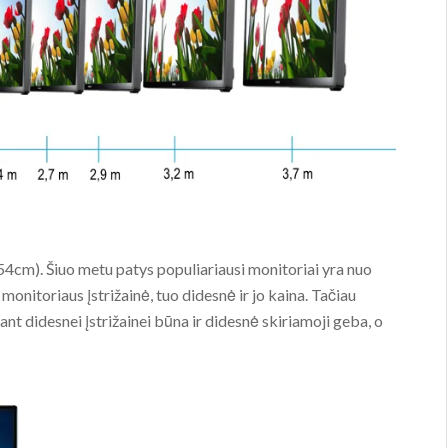
,54cm). Šiuo metu patys populiariausi monitoriai yra nuo
monitoriaus įstrižainė, tuo didesnė ir jo kaina. Tačiau
ant didesnei įstrižainei būna ir didesnė skiriamoji geba, o