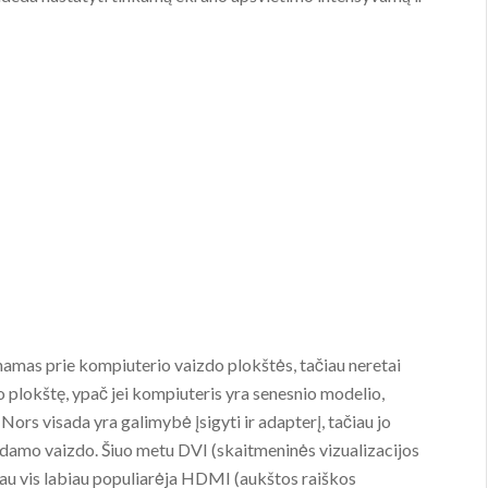
namas prie kompiuterio vaizdo plokštės, tačiau neretai
do plokštę, ypač jei kompiuteris yra senesnio modelio,
Nors visada yra galimybė įsigyti ir adapterį, tačiau jo
amo vaizdo. Šiuo metu DVI (skaitmeninės vizualizacijos
ačiau vis labiau populiarėja HDMI (aukštos raiškos