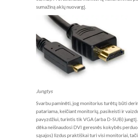
sumažiną akių nuovargį.
Jungtys
Svarbu paminėti, jog monitorius turėtų būti deri
patariama, keičiant monitorių, pasikeisti ir vaiz
pavyzdžiui, turintis tik VGA (arba D-SUB) jungtį. 
dėka neišnaudosi DVI geresnės kokybės perduod
sąsajos) lizdus praktiškai turi visi monitoriai, t