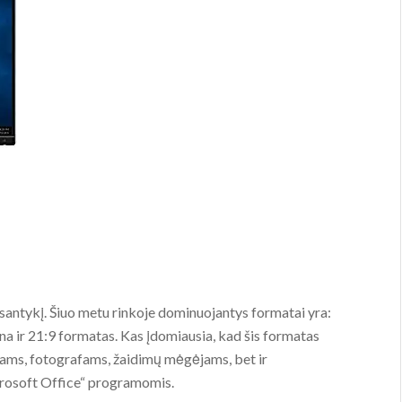
santykį. Šiuo metu rinkoje dominuojantys formatai yra:
una ir 21:9 formatas. Kas įdomiausia, kad šis formatas
riams, fotografams, žaidimų mėgėjams, bet ir
rosoft Office“ programomis.