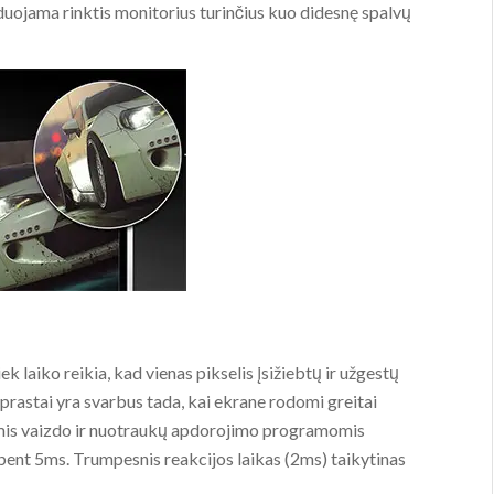
duojama rinktis monitorius turinčius kuo didesnę spalvų
k laiko reikia, kad vienas pikselis įsižiebtų ir užgestų
rastai yra svarbus tada, kai ekrane rodomi greitai
omis vaizdo ir nuotraukų apdorojimo programomis
ent 5ms. Trumpesnis reakcijos laikas (2ms) taikytinas