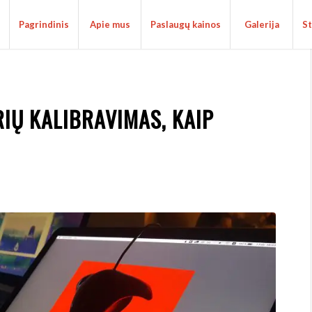
Pagrindinis
Apie mus
Paslaugų kainos
Galerija
St
IŲ KALIBRAVIMAS, KAIP