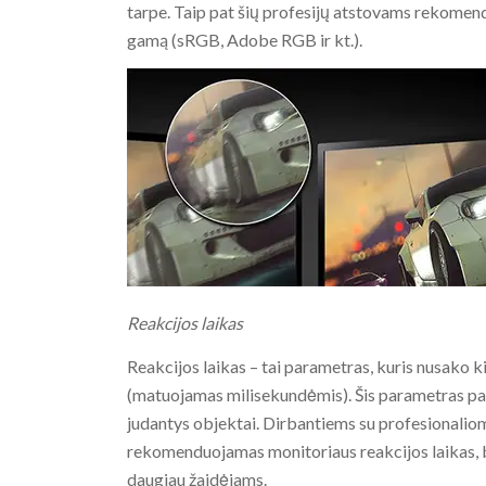
tarpe. Taip pat šių profesijų atstovams rekomen
gamą (sRGB, Adobe RGB ir kt.).
Reakcijos laikas
Reakcijos laikas – tai parametras, kuris nusako kie
(matuojamas milisekundėmis). Šis parametras pap
judantys objektai. Dirbantiems su profesionali
rekomenduojamas monitoriaus reakcijos laikas, b
daugiau žaidėjams.