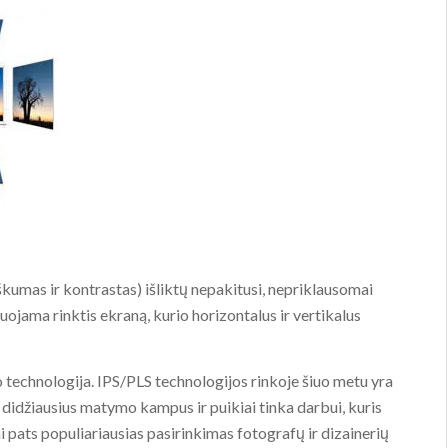
umas ir kontrastas) išliktų nepakitusi, nepriklausomai
ojama rinktis ekraną, kurio horizontalus ir vertikalus
 technologija. IPS/PLS technologijos rinkoje šiuo metu yra
i didžiausius matymo kampus ir puikiai tinka darbui, kuris
i pats populiariausias pasirinkimas fotografų ir dizainerių