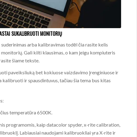
RASTAI SUKALIBRUOTI MONITORIŲ
 suderinimas arba kalibravimas todėl čia rasite kelis
 monitorių. Gali kilti klausimas, o kam jeigu kompiuteris
rasite šiame tekste.
uoti paveiksliuką bet kokiuose vaizdavimo įrenginiuose ir
 kalibruoti ir spausdintuvus, tačiau šia tema bus kitas
s:
ačius temperatūra 6500K.
is programomis, kaip datacolor spyder, x-rite calibration,
ibruoklį. Labiausiai naudojami kalibruokliai yra X-rite ir