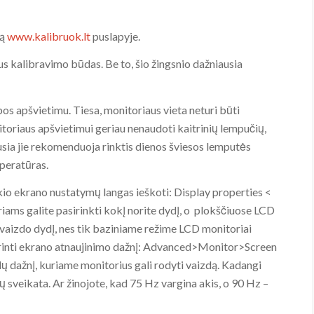
gą
www.kalibruok.lt
puslapyje.
s kalibravimo būdas. Be to, šio žingsnio dažniausia
os apšvietimu. Tiesa, monitoriaus vieta neturi būti
onitoriaus apšvietimui geriau nenaudoti kaitrinių lempučių,
ausia jie rekomenduoja rinktis dienos šviesos lemputės
peratūras.
io ekrano nustatymų langas ieškoti: Display properties <
ams galite pasirinkti kokį norite dydį, o plokščiuose LCD
) vaizdo dydį, nes tik baziniame režime LCD monitoriai
tikrinti ekrano atnaujinimo dažnį: Advanced>Monitor>Screen
alų dažnį, kuriame monitorius gali rodyti vaizdą. Kadangi
 sveikata. Ar žinojote, kad 75 Hz vargina akis, o 90 Hz –