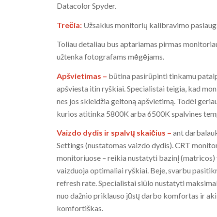
Datacolor Spyder.
Trečia:
Užsakius monitorių kalibravimo paslau
Toliau detaliau bus aptariamas pirmas monitoriau
užtenka fotografams mėgėjams.
Apšvietimas –
būtina pasirūpinti tinkamu patalp
apšviesta itin ryškiai. Specialistai teigia, kad m
nes jos skleidžia geltoną apšvietimą. Todėl geri
kurios atitinka 5800K arba 6500K spalvines tem
Vaizdo dydis ir spalvų skaičius –
ant darbalauk
Settings (nustatomas vaizdo dydis). CRT monitori
monitoriuose – reikia nustatyti bazinį (matricos
vaizduoja optimaliai ryškiai. Beje, svarbu pasi
refresh rate. Specialistai siūlo nustatyti maksim
nuo dažnio priklauso jūsų darbo komfortas ir akių
komfortiškas.