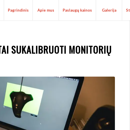
Pagrindinis
Apie mus
Paslaugų kainos
Galerija
St
TAI SUKALIBRUOTI MONITORIŲ