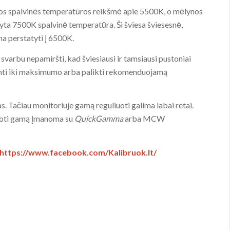
sos spalvinės temperatūros reikšmė apie 5500K, o mėlynos
yta 7500K spalvinė temperatūra. Ši šviesa šviesesnė,
na perstatyti į 6500K.
svarbu nepamiršti, kad šviesiausi ir tamsiausi pustoniai
idinti iki maksimumo arba palikti rekomenduojamą
s. Tačiau monitoriuje gamą reguliuoti galima labai retai.
liuoti gamą įmanoma su
QuickGamma
arba MCW
https://www.facebook.com/Kalibruok.lt/