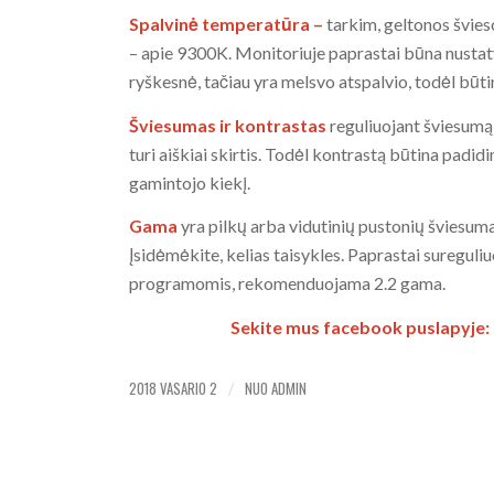
Spalvinė temperatūra –
tarkim, geltonos švie
– apie 9300K. Monitoriuje paprastai būna nustat
ryškesnė, tačiau yra melsvo atspalvio, todėl būti
Šviesumas ir kontrastas
reguliuojant šviesumą 
turi aiškiai skirtis. Todėl kontrastą būtina pad
gamintojo kiekį.
Gama
yra pilkų arba vidutinių pustonių šviesuma
Įsidėmėkite, kelias taisykles. Paprastai suregu
programomis, rekomenduojama 2.2 gama.
Sekite mus facebook puslapyje:
2018 VASARIO 2
NUO
ADMIN
/