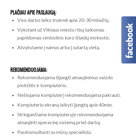
PLAČIAU APIE PASLAUGĄ
:
Viso darbo laiko trukmė apie 20-30 minučių.
Vykstant už Vilniaus miesto ribų taikomas
papildomas simbolinis kuro išlaidų mokestis.
Atvykstame į namus arba į sutartą vietą.
REKOMENDUOJAMA
:
Rekomenduojama išjungti atnaujinimus vaizdo
plokštės ir kompiuterio.
Nešiojama kompiuterį rekomenduojama pakrauti.
Kompiuterio ekraną laikyti įjungtą apie 40min.
Stringančiame kompiuteryje rekomenduojama
atnaujinti operacinę sistemą prieš darbą.
Pasikonsultuoti su mūsų specialistu.